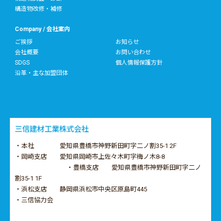
構造物改修・補修
Company / 会社案内
ご挨拶
お知らせ
会社概要
お問い合わせ
SDGS
個人情報保護方針
沿革・主な加盟団体
三信建材工業株式会社
・本社 愛知県豊橋市神野新田町字二ノ割35-1 2F
・岡崎支店 愛知県岡崎市上佐々木町字梅ノ木8-8
・豊橋支店 愛知県豊橋市神野新田町字二ノ
割35-1 1F
・浜松支店 静岡県浜松市中央区原島町445
・三信協力会