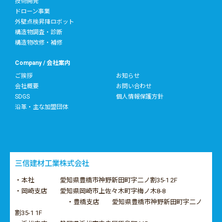
技術開発
ドローン事業
外壁点検昇降ロボット
構造物調査・診断
構造物改修・補修
Company / 会社案内
ご挨拶
お知らせ
会社概要
お問い合わせ
SDGS
個人情報保護方針
沿革・主な加盟団体
三信建材工業株式会社
・本社 愛知県豊橋市神野新田町字二ノ割35-1 2F
・岡崎支店 愛知県岡崎市上佐々木町字梅ノ木8-8
・豊橋支店 愛知県豊橋市神野新田町字二ノ
割35-1 1F