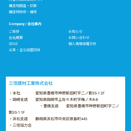
構造物調査・診断
構造物改修・補修
Company / 会社案内
ご挨拶
お知らせ
会社概要
お問い合わせ
SDGS
個人情報保護方針
沿革・主な加盟団体
三信建材工業株式会社
・本社 愛知県豊橋市神野新田町字二ノ割35-1 2F
・岡崎支店 愛知県岡崎市上佐々木町字梅ノ木8-8
・豊橋支店 愛知県豊橋市神野新田町字二ノ
割35-1 1F
・浜松支店 静岡県浜松市中央区原島町445
・三信協力会