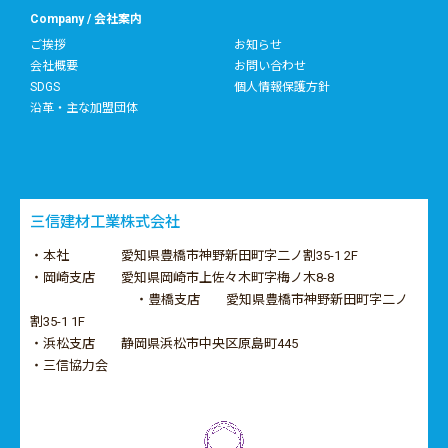
Company / 会社案内
ご挨拶
お知らせ
会社概要
お問い合わせ
SDGS
個人情報保護方針
沿革・主な加盟団体
三信建材工業株式会社
・本社 愛知県豊橋市神野新田町字二ノ割35-1 2F
・岡崎支店 愛知県岡崎市上佐々木町字梅ノ木8-8
・豊橋支店 愛知県豊橋市神野新田町字二ノ
割35-1 1F
・浜松支店 静岡県浜松市中央区原島町445
・三信協力会